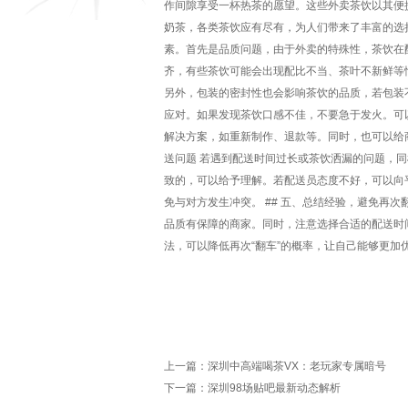
作间隙享受一杯热茶的愿望。这些外卖茶饮以其便
奶茶，各类茶饮应有尽有，为人们带来了丰富的选择
素。首先是品质问题，由于外卖的特殊性，茶饮在
齐，有些茶饮可能会出现配比不当、茶叶不新鲜等
另外，包装的密封性也会影响茶饮的品质，若包装不
应对。如果发现茶饮口感不佳，不要急于发火。可
解决方案，如重新制作、退款等。同时，也可以给商
送问题 若遇到配送时间过长或茶饮洒漏的问题，
致的，可以给予理解。若配送员态度不好，可以向
免与对方发生冲突。 ## 五、总结经验，避免再
品质有保障的商家。同时，注意选择合适的配送时
法，可以降低再次“翻车”的概率，让自己能够更加
上一篇：
深圳中高端喝茶VX：老玩家专属暗号
下一篇：
深圳98场贴吧最新动态解析