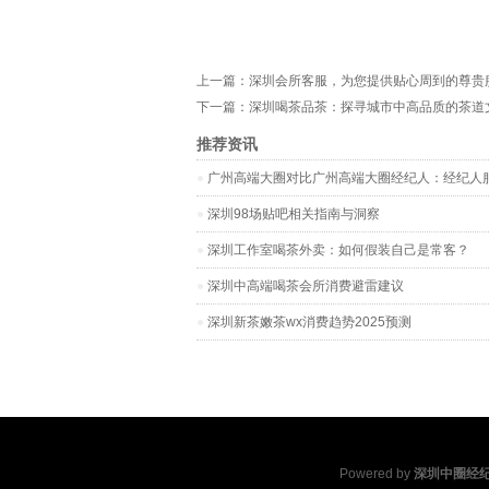
上一篇：
深圳会所客服，为您提供贴心周到的尊贵
下一篇：
深圳喝茶品茶：探寻城市中高品质的茶道
推荐资讯
‌广州高端大圈对比广州高端大圈经纪人‌：经纪人
深圳98场贴吧相关指南与洞察
深圳工作室喝茶外卖：如何假装自己是常客？
深圳中高端喝茶会所消费避雷建议
深圳新茶嫩茶wx消费趋势2025预测
Powered by
深圳中圈经