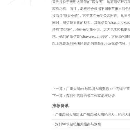
首先是位于光明大道旁的“茗香阁”。这家茶馆环
应有尽有。而且，老板还会根据不同季节推出特色茶品。
接着是“茶香小筑”，它坐落在光明公园附近。这
同时，感受茶文化的魅力。其微信是“chaxiangxi
还有“茶韵轩”，地处光明商业街。店内氛围轻松
求。他们的微信是“chayunxuan999”，方便顾客
以上就是深圳光明区最新的喝茶地址及微信信息。
上一篇：
广州大圈wx与深圳大圈资源：中高端品茶市
下一篇：
深圳中高端自带工作室老板访谈
推荐资讯
‌广州高端大圈对比广州高端大圈经纪人‌：经纪人
深圳98场贴吧相关指南与洞察